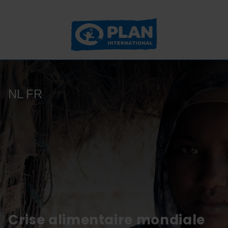
NL
FR
Crise alimentaire mondiale