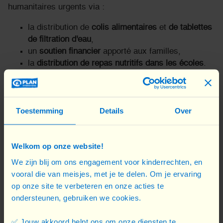
humanitaires urgents via :
la distribution de
colis alimentaires
et
de tablettes
de filtration d'eau
,
un
soutien financier
apporté aux familles,
la
distribution de repas nutritifs dans les écoles
.
Toestemming
Details
Over
Welkom op onze website!
We zijn blij om ons engagement voor kinderrechten, en
vooral die van meisjes, met je te delen. Om je ervaring
op onze site te verbeteren en onze acties te
ondersteunen, gebruiken we cookies.
✅ Jouw akkoord helpt ons om onze diensten te